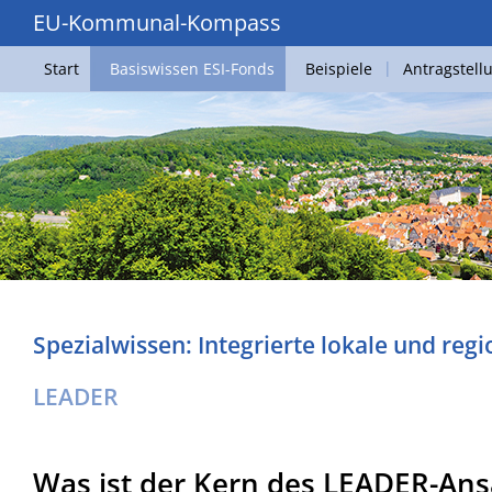
EU-Kommunal-Kompass
Start
Basiswissen ESI-Fonds
Beispiele
Antragstell
Spezialwissen: Integrierte lokale und reg
LEADER
Was ist der Kern des LEADER-Ans