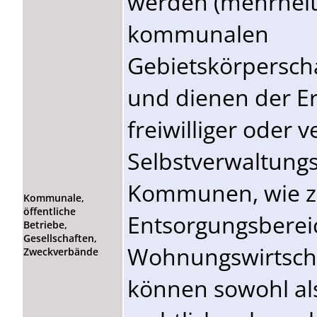
werden (mehrheitl
kommunalen
Gebietskörpersch
und dienen der Er
freiwilliger oder 
Selbstverwaltung
Kommunen, wie z.
Kommunale,
öffentliche
Entsorgungsberei
Betriebe,
Gesellschaften,
Wohnungswirtscha
Zweckverbände
können sowohl als