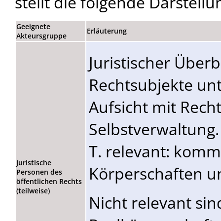
stellt die folgende Darstellu
Geeignete
Erläuterung
Akteursgruppe
Juristischer Überb
Rechtsubjekte unt
Aufsicht mit Recht
Selbstverwaltung
T. relevant: kom
Juristische
Körperschaften un
Personen des
öffentlichen Rechts
(teilweise)
Nicht relevant sin