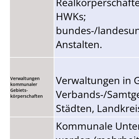
Realkörperschafte
HWKs;
bundes-/landesun
Anstalten.
Verwaltungen in 
Verwaltungen
kommunaler
Verbands-/Samtg
Gebiets-
körperschaften
Städten, Landkre
Kommunale Unte