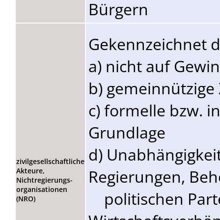
Bürgern
Gekennzeichnet d
a) nicht auf Gewi
b) gemeinnützige 
c) formelle bzw. in
Grundlage
d) Unabhängigkei
zivilgesellschaftliche
Regierungen, Beh
Akteure,
Nichtregierungs-
organisationen
politischen Part
(NRO)